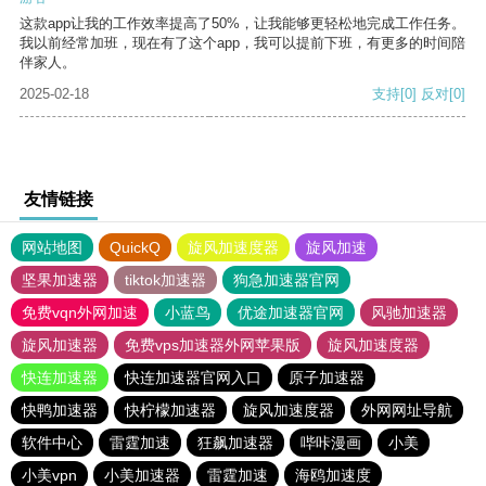
这款app让我的工作效率提高了50%，让我能够更轻松地完成工作任务。
我以前经常加班，现在有了这个app，我可以提前下班，有更多的时间陪
伴家人。
2025-02-18
支持
[0]
反对
[0]
友情链接
网站地图
QuickQ
旋风加速度器
旋风加速
坚果加速器
tiktok加速器
狗急加速器官网
免费vqn外网加速
小蓝鸟
优途加速器官网
风驰加速器
旋风加速器
免费vps加速器外网苹果版
旋风加速度器
快连加速器
快连加速器官网入口
原子加速器
快鸭加速器
快柠檬加速器
旋风加速度器
外网网址导航
软件中心
雷霆加速
狂飙加速器
哔咔漫画
小美
小美vpn
小美加速器
雷霆加速
海鸥加速度