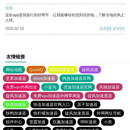
游客
这款app是我旅行的好帮手，让我能够轻松找到目的地，了解当地的风土
人情。
2025-02-18
支持
[0]
反对
[0]
友情链接
网站地图
QuickQ
旋风加速度器
旋风加速
坚果加速器
tiktok加速器
狗急加速器官网
免费vqn外网加速
小蓝鸟
优途加速器官网
风驰加速器
旋风加速器
免费vps加速器外网苹果版
旋风加速度器
快连加速器
快连加速器官网入口
原子加速器
快鸭加速器
快柠檬加速器
旋风加速度器
外网网址导航
软件中心
雷霆加速
狂飙加速器
哔咔漫画
小美