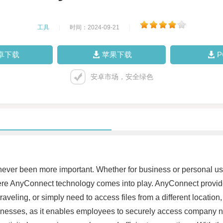
工具
|
时间：2024-09-21
|
卓下载
苹果下载
安卓市场，安全绿色
 never been more important. Whether for business or personal use
here AnyConnect technology comes into play. AnyConnect provide
aveling, or simply need to access files from a different locati
businesses, as it enables employees to securely access company