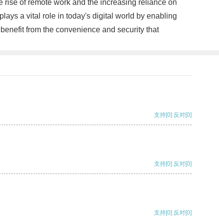
 rise of remote work and the increasing reliance on
ys a vital role in today's digital world by enabling
benefit from the convenience and security that
支持
[0]
反对
[0]
支持
[0]
反对
[0]
支持
[0]
反对
[0]