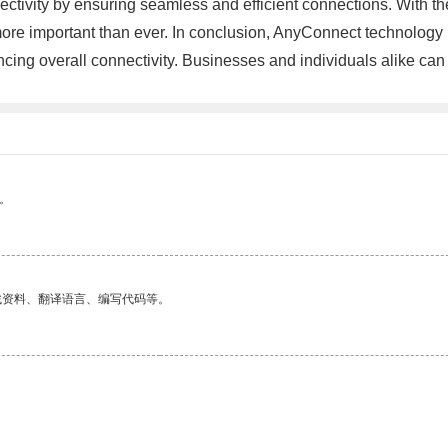
tivity by ensuring seamless and efficient connections. With the
ore important than ever. In conclusion, AnyConnect technology pla
ng overall connectivity. Businesses and individuals alike can 
。
找资料、翻译语言、编写代码等。