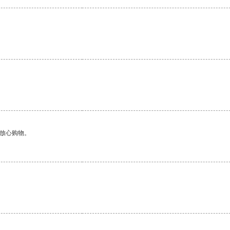
。
够放心购物。