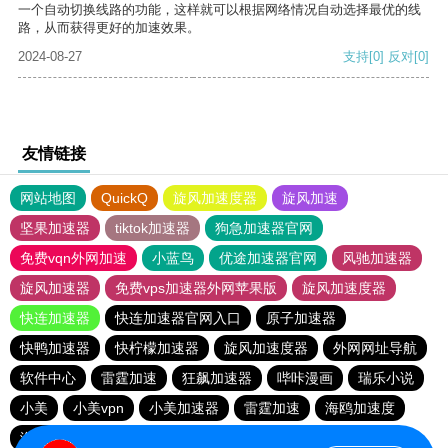
一个自动切换线路的功能，这样就可以根据网络情况自动选择最优的线
路，从而获得更好的加速效果。
2024-08-27
支持
[0]
反对
[0]
友情链接
网站地图
QuickQ
旋风加速度器
旋风加速
坚果加速器
tiktok加速器
狗急加速器官网
免费vqn外网加速
小蓝鸟
优途加速器官网
风驰加速器
旋风加速器
免费vps加速器外网苹果版
旋风加速度器
快连加速器
快连加速器官网入口
原子加速器
快鸭加速器
快柠檬加速器
旋风加速度器
外网网址导航
软件中心
雷霆加速
狂飙加速器
哔咔漫画
瑞乐小说
小美
小美vpn
小美加速器
雷霆加速
海鸥加速度
海鸥加速器下载
雷霆加速下载
雷霆加速版ins