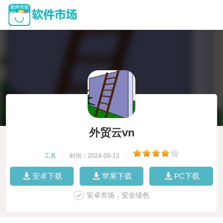
外贸云vn
工具
|
时间：2024-08-13
|
安卓下载
苹果下载
PC下载
安卓市场，安全绿色