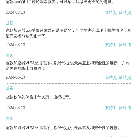
这款app的用户评论非常真实，可以帮助我做出更准确的选择。
2024-08-13
支持
[0]
反对
[0]
游客
这款加速器app的加速效果还是不错的，但偶尔也会出现卡顿的情况，希
望开发者能够优化一下。
2024-08-13
支持
[0]
反对
[0]
游客
这款加速器VPM应用程序可以给你提供最高速度和安全性的连接，并帮
助你在网络上自由移动。
2024-08-13
支持
[0]
反对
[0]
游客
这款软件的价格非常实惠，值得推荐。
2024-08-13
支持
[0]
反对
[0]
游客
这款加速器VPM应用程序可以给你提供最高速度和安全性的连接。