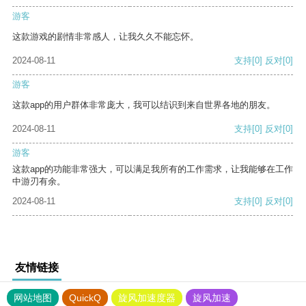
游客
这款游戏的剧情非常感人，让我久久不能忘怀。
2024-08-11
支持
[0]
反对
[0]
游客
这款app的用户群体非常庞大，我可以结识到来自世界各地的朋友。
2024-08-11
支持
[0]
反对
[0]
游客
这款app的功能非常强大，可以满足我所有的工作需求，让我能够在工作
中游刃有余。
2024-08-11
支持
[0]
反对
[0]
友情链接
网站地图
QuickQ
旋风加速度器
旋风加速