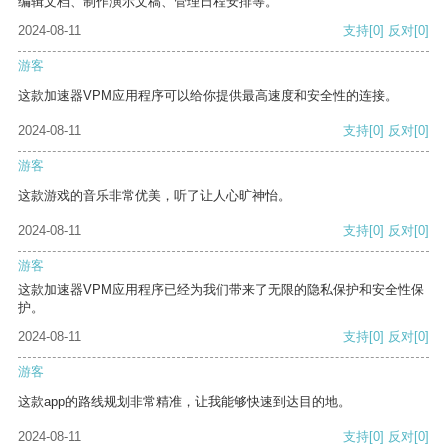
编辑文档、制作演示文稿、管理日程安排等。
2024-08-11
支持
[0]
反对
[0]
游客
这款加速器VPM应用程序可以给你提供最高速度和安全性的连接。
2024-08-11
支持
[0]
反对
[0]
游客
这款游戏的音乐非常优美，听了让人心旷神怡。
2024-08-11
支持
[0]
反对
[0]
游客
这款加速器VPM应用程序已经为我们带来了无限的隐私保护和安全性保
护。
2024-08-11
支持
[0]
反对
[0]
游客
这款app的路线规划非常精准，让我能够快速到达目的地。
2024-08-11
支持
[0]
反对
[0]